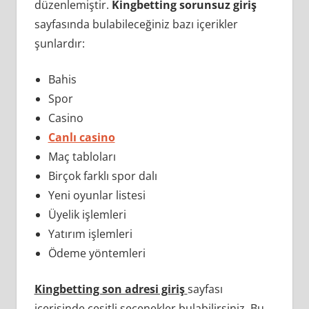
düzenlemiştir.
Kingbetting sorunsuz giriş
sayfasında bulabileceğiniz bazı içerikler
şunlardır:
Bahis
Spor
Casino
Canlı casino
Maç tabloları
Birçok farklı spor dalı
Yeni oyunlar listesi
Üyelik işlemleri
Yatırım işlemleri
Ödeme yöntemleri
Kingbetting son adresi giriş
sayfası
içerisinde çeşitli seçenekler bulabilirsiniz. Bu