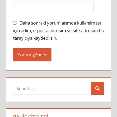
Daha sonraki yorumlarımda kullanılması
için adım, e-posta adresim ve site adresim bu
tarayıcıya kaydedilsin.
Search
Search
for:
BAHIS SITELERI