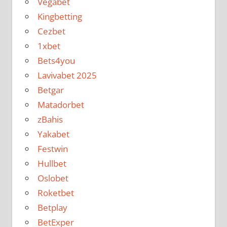
Vegabet
Kingbetting
Cezbet
1xbet
Bets4you
Lavivabet 2025
Betgar
Matadorbet
zBahis
Yakabet
Festwin
Hullbet
Oslobet
Roketbet
Betplay
BetExper