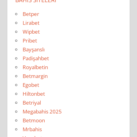
Betper
Lirabet
Wipbet
Pribet
Bayşanslı
Padişahbet
Royalbetin
Betmargin
Egobet
Hiltonbet
Betriyal
Megabahis 2025
Betmoon
Mrbahis