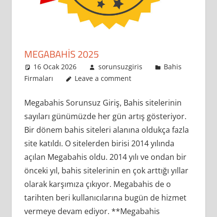
MEGABAHIS 2025
16 Ocak 2026
sorunsuzgiris
Bahis
Firmaları
Leave a comment
Megabahis Sorunsuz Giriş, Bahis sitelerinin
sayıları günümüzde her gün artış gösteriyor.
Bir dönem bahis siteleri alanına oldukça fazla
site katıldı. O sitelerden birisi 2014 yılında
açılan Megabahis oldu. 2014 yılı ve ondan bir
önceki yıl, bahis sitelerinin en çok arttığı yıllar
olarak karşımıza çıkıyor. Megabahis de o
tarihten beri kullanıcılarına bugün de hizmet
vermeye devam ediyor. **Megabahis