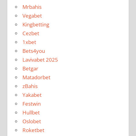
Mrbahis
Vegabet
Kingbetting
Cezbet
1xbet
Bets4you
Lavivabet 2025
Betgar
Matadorbet
zBahis
Yakabet
Festwin
Hullbet
Oslobet
Roketbet