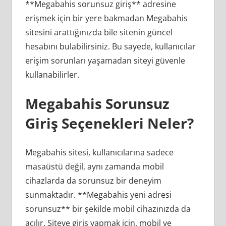
**Megabahis sorunsuz giriş** adresine
erişmek için bir yere bakmadan Megabahis
sitesini arattığınızda bile sitenin güncel
hesabını bulabilirsiniz. Bu sayede, kullanıcılar
erişim sorunları yaşamadan siteyi güvenle
kullanabilirler.
Megabahis Sorunsuz
Giriş Seçenekleri Neler?
Megabahis sitesi, kullanıcılarına sadece
masaüstü değil, aynı zamanda mobil
cihazlarda da sorunsuz bir deneyim
sunmaktadır. **Megabahis yeni adresi
sorunsuz** bir şekilde mobil cihazınızda da
açılır. Siteye giriş yapmak için, mobil ve