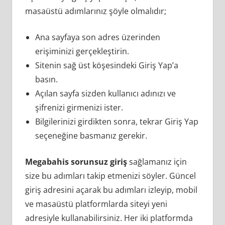
masaüstü adımlarınız şöyle olmalıdır;
Ana sayfaya son adres üzerinden
erişiminizi gerçekleştirin.
Sitenin sağ üst köşesindeki Giriş Yap’a
basın.
Açılan sayfa sizden kullanıcı adınızı ve
şifrenizi girmenizi ister.
Bilgilerinizi girdikten sonra, tekrar Giriş Yap
seçeneğine basmanız gerekir.
Megabahis sorunsuz giriş
sağlamanız için
size bu adımları takip etmenizi söyler. Güncel
giriş adresini açarak bu adımları izleyip, mobil
ve masaüstü platformlarda siteyi yeni
adresiyle kullanabilirsiniz. Her iki platformda