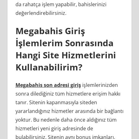
da rahatça işlem yapabilir, bahislerinizi
değerlendirebilirsiniz.
Megabahis Giriş
İşlemlerim Sonrasında
Hangi Site Hizmetlerini
Kullanabilirim?
Megabahis son adresi giriş
işlemlerinizden
sonra dilediğiniz tüm hizmetlere erişim hakkı
tanır. Sitenin kapanmasıyla siteden
yararlandığınız hizmetler arasında bir bağlantı
yoktur. Bu nedenle daha önce aldığınız tüm
hizmetleri yeni giriş adresinde de
bulabilirsiniz. Sitenin aynı bonus imkanları,