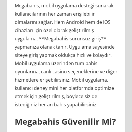
Megabahis, mobil uygulama desteği sunarak
kullanıcılarının her zaman erişilebilir
olmalarını sağlar. Hem Android hem de iOS
cihazları için özel olarak geliştirilmiş
uygulama, **Megabahis sorunsuz giriş**
yapmanıza olanak tanır. Uygulama sayesinde
siteye giriş yapmak oldukça hızlı ve kolaydır.
Mobil uygulama üzerinden tüm bahis
oyunlarına, canlı casino seçeneklerine ve diğer
hizmetlere erişebilirsiniz. Mobil uygulama,
kullanıcı deneyimini her platformda optimize
etmek için geliştirilmiş, böylece siz de
istediğiniz her an bahis yapabilirsiniz.
Megabahis Güvenilir Mi?