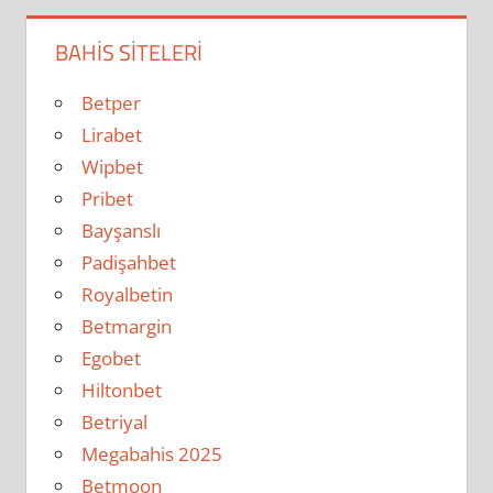
BAHIS SITELERI
Betper
Lirabet
Wipbet
Pribet
Bayşanslı
Padişahbet
Royalbetin
Betmargin
Egobet
Hiltonbet
Betriyal
Megabahis 2025
Betmoon