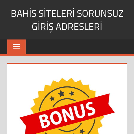
Skip
BAHIS SITELERI SORUNSUZ
to
content
GIRIŞ ADRESLERI