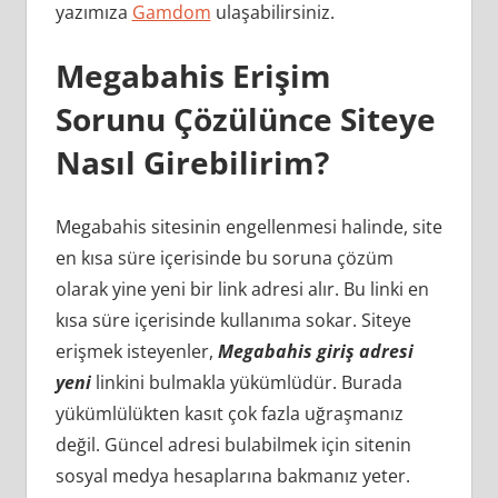
yazımıza
Gamdom
ulaşabilirsiniz.
Megabahis Erişim
Sorunu Çözülünce Siteye
Nasıl Girebilirim?
Megabahis sitesinin engellenmesi halinde, site
en kısa süre içerisinde bu soruna çözüm
olarak yine yeni bir link adresi alır. Bu linki en
kısa süre içerisinde kullanıma sokar. Siteye
erişmek isteyenler,
Megabahis giriş adresi
yeni
linkini bulmakla yükümlüdür. Burada
yükümlülükten kasıt çok fazla uğraşmanız
değil. Güncel adresi bulabilmek için sitenin
sosyal medya hesaplarına bakmanız yeter.