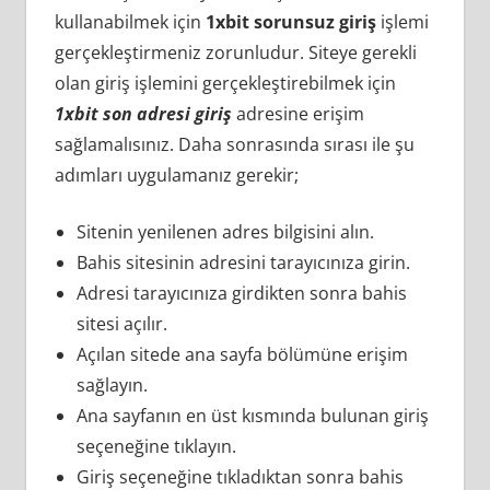
kullanabilmek için
1xbit sorunsuz giriş
işlemi
gerçekleştirmeniz zorunludur. Siteye gerekli
olan giriş işlemini gerçekleştirebilmek için
1xbit son adresi giriş
adresine erişim
sağlamalısınız. Daha sonrasında sırası ile şu
adımları uygulamanız gerekir;
Sitenin yenilenen adres bilgisini alın.
Bahis sitesinin adresini tarayıcınıza girin.
Adresi tarayıcınıza girdikten sonra bahis
sitesi açılır.
Açılan sitede ana sayfa bölümüne erişim
sağlayın.
Ana sayfanın en üst kısmında bulunan giriş
seçeneğine tıklayın.
Giriş seçeneğine tıkladıktan sonra bahis