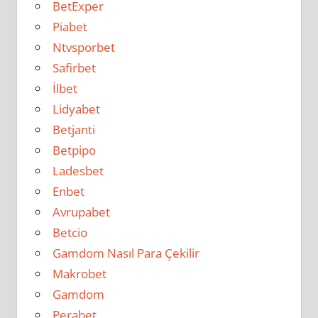
BetExper
Piabet
Ntvsporbet
Safirbet
İlbet
Lidyabet
Betjanti
Betpipo
Ladesbet
Enbet
Avrupabet
Betcio
Gamdom Nasıl Para Çekilir
Makrobet
Gamdom
Perabet