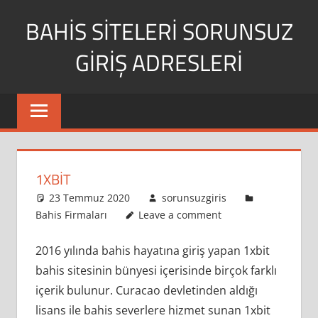
Skip
BAHIS SITELERI SORUNSUZ
to
content
GIRIŞ ADRESLERI
1XBIT
23 Temmuz 2020
sorunsuzgiris
Bahis Firmaları
Leave a comment
2016 yılında bahis hayatına giriş yapan 1xbit
bahis sitesinin bünyesi içerisinde birçok farklı
içerik bulunur. Curacao devletinden aldığı
lisans ile bahis severlere hizmet sunan 1xbit