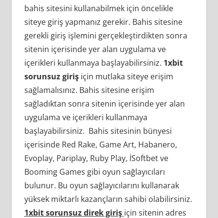
bahis sitesini kullanabilmek için öncelikle
siteye giriş yapmanız gerekir. Bahis sitesine
gerekli giriş işlemini gerçekleştirdikten sonra
sitenin içerisinde yer alan uygulama ve
içerikleri kullanmaya başlayabilirsiniz.
1xbit
sorunsuz giriş
için mutlaka siteye erişim
sağlamalısınız. Bahis sitesine erişim
sağladıktan sonra sitenin içerisinde yer alan
uygulama ve içerikleri kullanmaya
başlayabilirsiniz. Bahis sitesinin bünyesi
içerisinde Red Rake, Game Art, Habanero,
Evoplay, Pariplay, Ruby Play, İSoftbet ve
Booming Games gibi oyun sağlayıcıları
bulunur. Bu oyun sağlayıcılarını kullanarak
yüksek miktarlı kazançların sahibi olabilirsiniz.
1xbit sorunsuz direk giriş
için sitenin adres