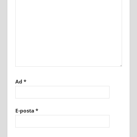
Ad
*
E-posta
*