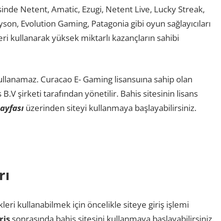
isinde Netent, Amatic, Ezugi, Netent Live, Lucky Streak,
, Evolution Gaming, Patagonia gibi oyun sağlayıcıları
leri kullanarak yüksek miktarlı kazançların sahibi
kullanamaz. Curacao E- Gaming lisansuına sahip olan
B.V şirketi tarafından yönetilir. Bahis sitesinin lisans
sayfası
üzerinden siteyi kullanmaya başlayabilirsiniz.
rı
eri kullanabilmek için öncelikle siteye giriş işlemi
riş
sonrasında bahis sitesini kullanmaya başlayabilirsiniz.