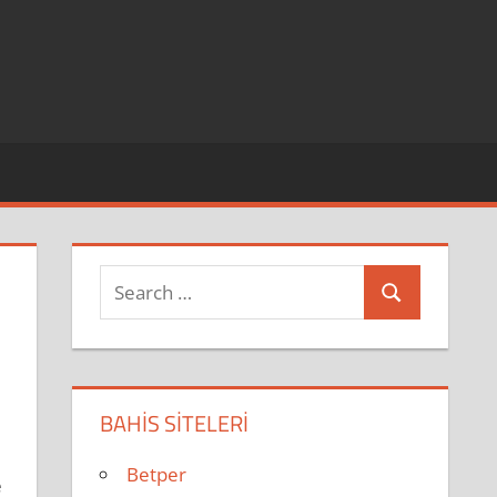
Search
Search
for:
BAHIS SITELERI
Betper
e