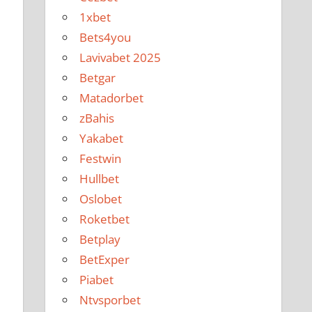
1xbet
Bets4you
Lavivabet 2025
Betgar
Matadorbet
zBahis
Yakabet
Festwin
Hullbet
Oslobet
Roketbet
Betplay
BetExper
Piabet
Ntvsporbet