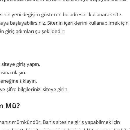
esinin yeni değişim gösteren bu adresini kullanarak site
a başlayabilirsiniz. Sitenin içeriklerini kullanabilmek için
in giriş adımları şu şekildedir;
 siteye giriş yapın.
asına ulaşın.
eneğine tıklayın.
 şifre bilgilerinizi siteye girin.
n Mü?
manız mümkündür. Bahis sitesine giriş yapabilmek için