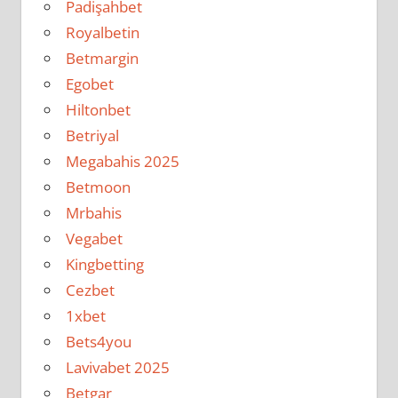
Padişahbet
Royalbetin
Betmargin
Egobet
Hiltonbet
Betriyal
Megabahis 2025
Betmoon
Mrbahis
Vegabet
Kingbetting
Cezbet
1xbet
Bets4you
Lavivabet 2025
Betgar