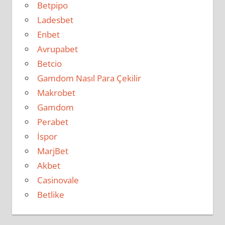
Betpipo
Ladesbet
Enbet
Avrupabet
Betcio
Gamdom Nasıl Para Çekilir
Makrobet
Gamdom
Perabet
İspor
MarjBet
Akbet
Casinovale
Betlike