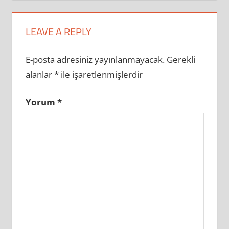
LEAVE A REPLY
E-posta adresiniz yayınlanmayacak.
Gerekli
alanlar
*
ile işaretlenmişlerdir
Yorum
*