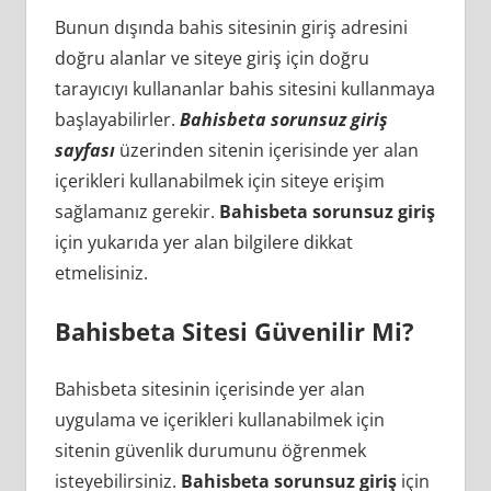
Bunun dışında bahis sitesinin giriş adresini
doğru alanlar ve siteye giriş için doğru
tarayıcıyı kullananlar bahis sitesini kullanmaya
başlayabilirler.
Bahisbeta sorunsuz giriş
sayfası
üzerinden sitenin içerisinde yer alan
içerikleri kullanabilmek için siteye erişim
sağlamanız gerekir.
Bahisbeta sorunsuz giriş
için yukarıda yer alan bilgilere dikkat
etmelisiniz.
Bahisbeta Sitesi Güvenilir Mi?
Bahisbeta sitesinin içerisinde yer alan
uygulama ve içerikleri kullanabilmek için
sitenin güvenlik durumunu öğrenmek
isteyebilirsiniz.
Bahisbeta sorunsuz giriş
için