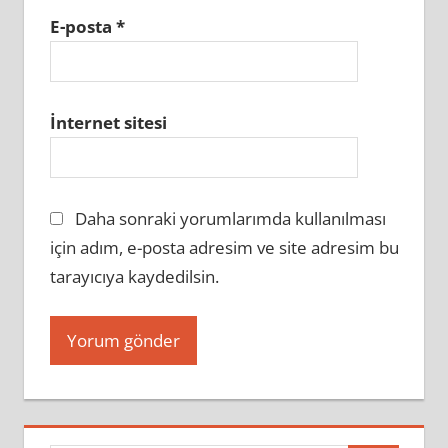
E-posta
*
İnternet sitesi
Daha sonraki yorumlarımda kullanılması
için adım, e-posta adresim ve site adresim bu
tarayıcıya kaydedilsin.