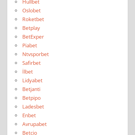
Hullbet
Oslobet
Roketbet
Betplay
BetExper
Piabet
Ntvsporbet
Safirbet
İlbet
Lidyabet
Betjanti
Betpipo
Ladesbet
Enbet
Avrupabet
Betcio