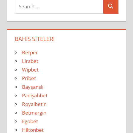
Search
Search
for:
BAHIS SITELERI
Betper
Lirabet
Wipbet
Pribet
Bayşanslı
Padişahbet
Royalbetin
Betmargin
Egobet
Hiltonbet