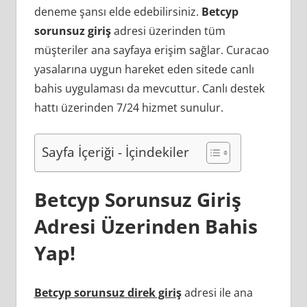
deneme şansı elde edebilirsiniz.
Betcyp
sorunsuz giriş
adresi üzerinden tüm
müşteriler ana sayfaya erişim sağlar. Curacao
yasalarına uygun hareket eden sitede canlı
bahis uygulaması da mevcuttur. Canlı destek
hattı üzerinden 7/24 hizmet sunulur.
Sayfa İçeriği - İçindekiler
Betcyp Sorunsuz Giriş
Adresi Üzerinden Bahis
Yap!
Betcyp sorunsuz direk giriş
adresi ile ana