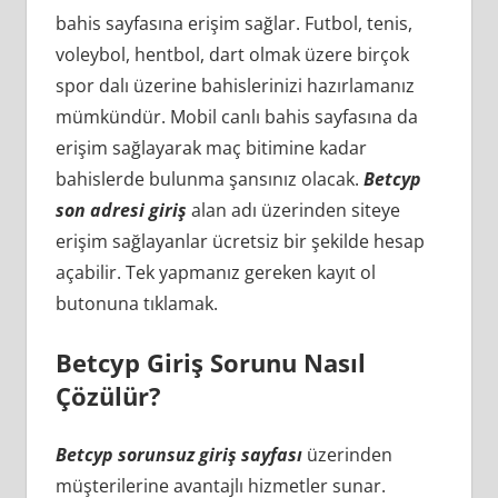
bahis sayfasına erişim sağlar. Futbol, tenis,
voleybol, hentbol, dart olmak üzere birçok
spor dalı üzerine bahislerinizi hazırlamanız
mümkündür. Mobil canlı bahis sayfasına da
erişim sağlayarak maç bitimine kadar
bahislerde bulunma şansınız olacak.
Betcyp
son adresi giriş
alan adı üzerinden siteye
erişim sağlayanlar ücretsiz bir şekilde hesap
açabilir. Tek yapmanız gereken kayıt ol
butonuna tıklamak.
Betcyp Giriş Sorunu Nasıl
Çözülür?
Betcyp sorunsuz giriş sayfası
üzerinden
müşterilerine avantajlı hizmetler sunar.