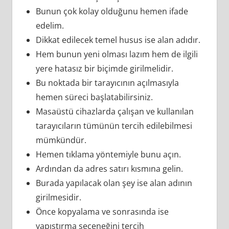
Bunun çok kolay olduğunu hemen ifade
edelim.
Dikkat edilecek temel husus ise alan adıdır.
Hem bunun yeni olması lazım hem de ilgili
yere hatasız bir biçimde girilmelidir.
Bu noktada bir tarayıcının açılmasıyla
hemen süreci başlatabilirsiniz.
Masaüstü cihazlarda çalışan ve kullanılan
tarayıcıların tümünün tercih edilebilmesi
mümkündür.
Hemen tıklama yöntemiyle bunu açın.
Ardından da adres satırı kısmına gelin.
Burada yapılacak olan şey ise alan adının
girilmesidir.
Önce kopyalama ve sonrasında ise
yapıştırma seçeneğini tercih