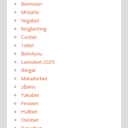
Betmoon
Mrbahis
Vegabet
Kingbetting
Cezbet
1xbet
Bets4you
Lavivabet 2025
Betgar
Matadorbet
zBahis
Yakabet
Festwin
Hullbet
Oslobet