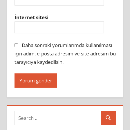
İnternet sitesi
Daha sonraki yorumlarımda kullanılması
için adım, e-posta adresim ve site adresim bu
tarayıcıya kaydedilsin.
Search
Search
for: