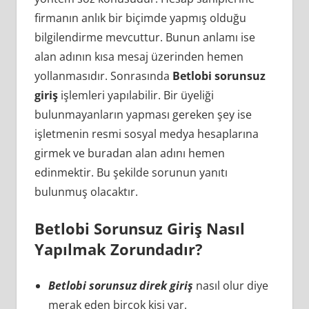
firmanın anlık bir biçimde yapmış olduğu
bilgilendirme mevcuttur. Bunun anlamı ise
alan adının kısa mesaj üzerinden hemen
yollanmasıdır. Sonrasında
Betlobi sorunsuz
giriş
işlemleri yapılabilir. Bir üyeliği
bulunmayanların yapması gereken şey ise
işletmenin resmi sosyal medya hesaplarına
girmek ve buradan alan adını hemen
edinmektir. Bu şekilde sorunun yanıtı
bulunmuş olacaktır.
Betlobi Sorunsuz Giriş Nasıl
Yapılmak Zorundadır?
Betlobi sorunsuz direk giriş
nasıl olur diye
merak eden birçok kişi var.