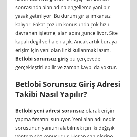
sonrasında alan adına engelleme yani bir
yasak getiriliyor. Bu durum girişi imkansız
kalıyor. Fakat çözüm konusunda çok hızlı
davranan işletme, alan adını güncelliyor. Site
kapalı değil ve halen açık. Ancak artık buraya
erişim için yeni olan linki kullanmak lazım.
Betlobi sorunsuz giriş
bu çerçevede
gerçekleştirilebilir ve zaman kaybı da yoktur.
Betlobi Sorunsuz Giriş Adresi
Takibi Nasıl Yapılır?
Betlobi yeni adresi sorunsuz
olarak erişim
yapma fırsatını sunuyor. Yeni alan adı nedir
sorusunun yanıtını alabilmek için iki değişik
yöntem söz konusudur. Hesap sahiplerine