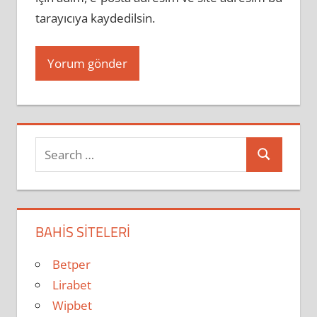
tarayıcıya kaydedilsin.
Search
Search
for:
BAHIS SITELERI
Betper
Lirabet
Wipbet