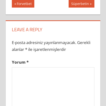
Yazı
Previous
Next
Forvetbet
Süperbetin
Post:
Post:
gezinmesi
LEAVE A REPLY
E-posta adresiniz yayınlanmayacak.
Gerekli
alanlar
*
ile işaretlenmişlerdir
Yorum
*