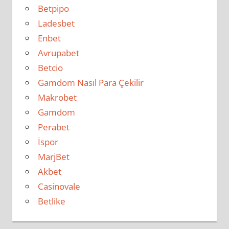
Betpipo
Ladesbet
Enbet
Avrupabet
Betcio
Gamdom Nasıl Para Çekilir
Makrobet
Gamdom
Perabet
İspor
MarjBet
Akbet
Casinovale
Betlike