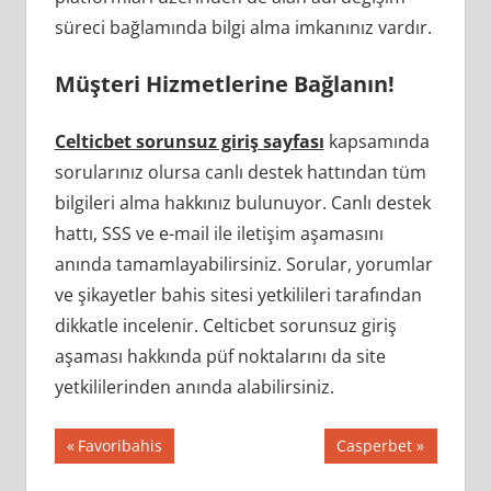
süreci bağlamında bilgi alma imkanınız vardır.
Müşteri Hizmetlerine Bağlanın!
Celticbet sorunsuz giriş sayfası
kapsamında
sorularınız olursa canlı destek hattından tüm
bilgileri alma hakkınız bulunuyor. Canlı destek
hattı, SSS ve e-mail ile iletişim aşamasını
anında tamamlayabilirsiniz. Sorular, yorumlar
ve şikayetler bahis sitesi yetkilileri tarafından
dikkatle incelenir. Celticbet sorunsuz giriş
aşaması hakkında püf noktalarını da site
yetkililerinden anında alabilirsiniz.
Yazı
Previous
Next
Favoribahis
Casperbet
Post:
Post:
gezinmesi