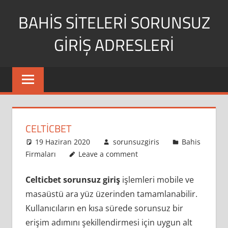
Skip
BAHIS SITELERI SORUNSUZ
to
content
GIRIŞ ADRESLERI
CELTICBET
19 Haziran 2020
sorunsuzgiris
Bahis
Firmaları
Leave a comment
Celticbet sorunsuz giriş
işlemleri mobile ve
masaüstü ara yüz üzerinden tamamlanabilir.
Kullanıcıların en kısa sürede sorunsuz bir
erişim adımını şekillendirmesi için uygun alt