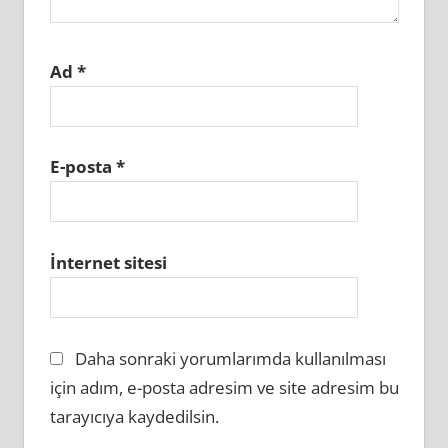
Ad
*
E-posta
*
İnternet sitesi
Daha sonraki yorumlarımda kullanılması
için adım, e-posta adresim ve site adresim bu
tarayıcıya kaydedilsin.