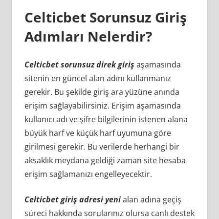
Celticbet Sorunsuz Giriş
Adımları Nelerdir?
Celticbet sorunsuz direk giriş
aşamasında
sitenin en güncel alan adını kullanmanız
gerekir. Bu şekilde giriş ara yüzüne anında
erişim sağlayabilirsiniz. Erişim aşamasında
kullanıcı adı ve şifre bilgilerinin istenen alana
büyük harf ve küçük harf uyumuna göre
girilmesi gerekir. Bu verilerde herhangi bir
aksaklık meydana geldiği zaman site hesaba
erişim sağlamanızı engelleyecektir.
Celticbet giriş adresi yeni
alan adına geçiş
süreci hakkında sorularınız olursa canlı destek