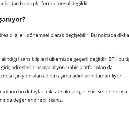
unlardan bahis platformu mesul değildir.
şanıyor?
res bilgileri dönemsel olarak değişebilir. Bu noktada dikka
alındığı lisans bilgileri ülkemizde geçerli değildir. BTK bu ti
iriş adreslerini askıya alıyor. Bahis platformları da
tmesi için yeni alan adına taşıma adımlarını tamamlıyor.
ıcıların bu detayları dikkate alması gerekir. Siz de en kısa
ında değerlendirebilirisiniz.