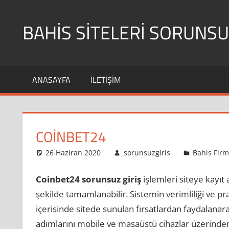
Skip
to
BAHIS SITELERI SORUNSU
content
ANASAYFA
İLETIŞIM
COINBET24
26 Haziran 2020
sorunsuzgiris
Bahis Firm
Coinbet24 sorunsuz giriş
işlemleri siteye kayıt
şekilde tamamlanabilir. Sistemin verimliliği ve p
içerisinde sitede sunulan fırsatlardan faydalanar
adımlarını mobile ve masaüstü cihazlar üzerinden 