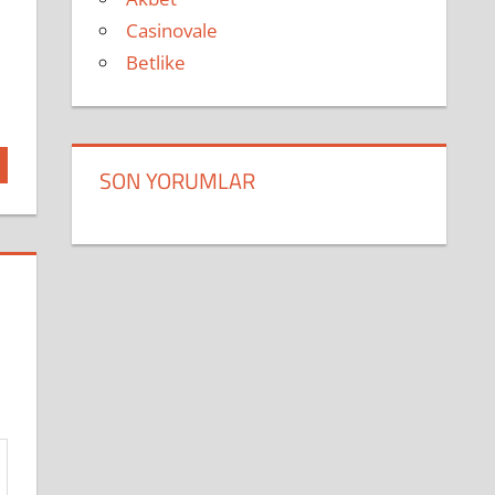
Casinovale
Betlike
SON YORUMLAR