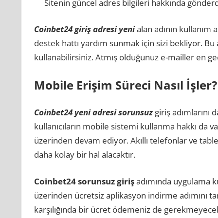
Sitenin güncel adres bilgileri hakkında gönderdi
Coinbet24 giriş adresi yeni
alan adının kullanım a
destek hattı yardım sunmak için sizi bekliyor. Bu
kullanabilirsiniz. Atmış olduğunuz e-mailler en g
Mobile Erişim Süreci Nasıl İşler?
Coinbet24 yeni adresi sorunsuz
giriş adımlarını da
kullanıcıların mobile sistemi kullanma hakkı da v
üzerinden devam ediyor. Akıllı telefonlar ve tabl
daha kolay bir hal alacaktır.
Coinbet24 sorunsuz giriş
adımında uygulama ku
üzerinden ücretsiz aplikasyon indirme adımını ta
karşılığında bir ücret ödemeniz de gerekmeyecekt