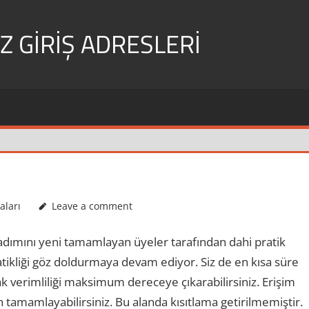
Z GIRIŞ ADRESLERI
aları
Leave a comment
 adımını yeni tamamlayan üyeler tarafından dahi pratik
ratikliği göz doldurmaya devam ediyor. Siz de en kısa süre
ak verimliliği maksimum dereceye çıkarabilirsiniz. Erişim
tamamlayabilirsiniz. Bu alanda kısıtlama getirilmemiştir.