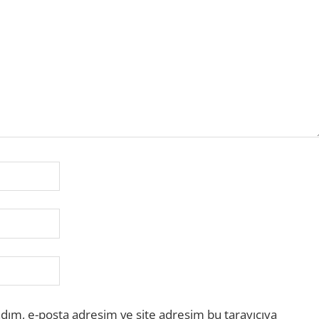
dım, e-posta adresim ve site adresim bu tarayıcıya