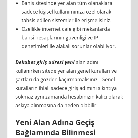
Bahis sitesinde yer alan tüm olanaklara
sadece kişisel kullanımınıza özel olarak
tahsis edilen sistemler ile erişmelisiniz.
Özellikle internet cafe gibi mekanlarda
bahsi hesaplarının güvenliği ve IP
denetimleri ile alakalı sorunlar olabiliyor.
Dekabet giriş adresi yeni
alan adını
kullanırken sitede yer alan genel kuralları ve
şartları da gözden kaçırmamalısınız. Genel
kuralların ihlali sadece giriş adımını sıkıntıya
sokmaz aynı zamanda hesabınızın kalıcı olarak
askıya alınmasına da neden olabilir.
Yeni Alan Adına Geçiş
Bağlamında Bilinmesi