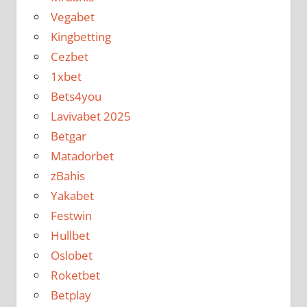
Vegabet
Kingbetting
Cezbet
1xbet
Bets4you
Lavivabet 2025
Betgar
Matadorbet
zBahis
Yakabet
Festwin
Hullbet
Oslobet
Roketbet
Betplay