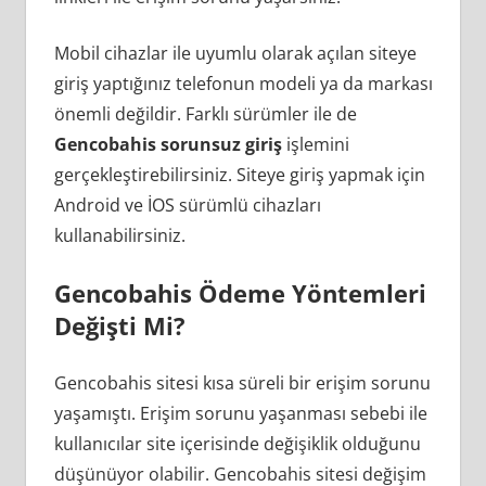
Mobil cihazlar ile uyumlu olarak açılan siteye
giriş yaptığınız telefonun modeli ya da markası
önemli değildir. Farklı sürümler ile de
Gencobahis sorunsuz giriş
işlemini
gerçekleştirebilirsiniz. Siteye giriş yapmak için
Android ve İOS sürümlü cihazları
kullanabilirsiniz.
Gencobahis Ödeme Yöntemleri
Değişti Mi?
Gencobahis sitesi kısa süreli bir erişim sorunu
yaşamıştı. Erişim sorunu yaşanması sebebi ile
kullanıcılar site içerisinde değişiklik olduğunu
düşünüyor olabilir. Gencobahis sitesi değişim