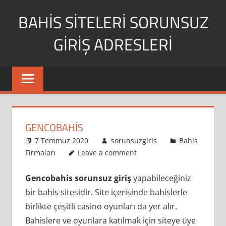
Skip
BAHIS SITELERI SORUNSUZ
to
content
GIRIŞ ADRESLERI
GENCOBAHIS
7 Temmuz 2020
sorunsuzgiris
Bahis
Firmaları
Leave a comment
Gencobahis sorunsuz giriş
yapabileceğiniz
bir bahis sitesidir. Site içerisinde bahislerle
birlikte çeşitli casino oyunları da yer alır.
Bahislere ve oyunlara katılmak için siteye üye