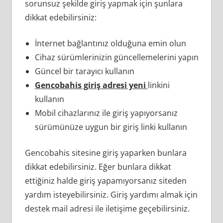
sorunsuz şekilde giriş yapmak için şunlara
dikkat edebilirsiniz:
İnternet bağlantınız olduğuna emin olun
Cihaz sürümlerinizin güncellemelerini yapın
Güncel bir tarayıcı kullanın
Gencobahis giriş adresi yeni
linkini
kullanın
Mobil cihazlarınız ile giriş yapıyorsanız
sürümünüze uygun bir giriş linki kullanın
Gencobahis sitesine giriş yaparken bunlara
dikkat edebilirsiniz. Eğer bunlara dikkat
ettiğiniz halde giriş yapamıyorsanız siteden
yardım isteyebilirsiniz. Giriş yardımı almak için
destek mail adresi ile iletişime geçebilirsiniz.