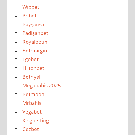
Wipbet
Pribet
Bayşanslı
Padişahbet
Royalbetin
Betmargin
Egobet
Hiltonbet
Betriyal
Megabahis 2025
Betmoon
Mrbahis
Vegabet
Kingbetting
Cezbet