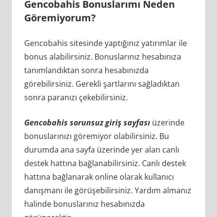
Gencobahis Bonuslarımı Neden
Göremiyorum?
Gencobahis sitesinde yaptığınız yatırımlar ile
bonus alabilirsiniz. Bonuslarınız hesabınıza
tanımlandıktan sonra hesabınızda
görebilirsiniz. Gerekli şartlarını sağladıktan
sonra paranızı çekebilirsiniz.
Gencobahis sorunsuz giriş sayfası
üzerinde
bonuslarınızı göremiyor olabilirsiniz. Bu
durumda ana sayfa üzerinde yer alan canlı
destek hattına bağlanabilirsiniz. Canlı destek
hattına bağlanarak online olarak kullanıcı
danışmanı ile görüşebilirsiniz. Yardım almanız
halinde bonuslarınız hesabınızda