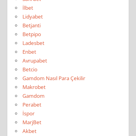
İlbet
Lidyabet
Betjanti
Betpipo
Ladesbet
Enbet
Avrupabet
Betcio
Gamdom Nasıl Para Çekilir
Makrobet
Gamdom
Perabet
İspor
MarjBet
Akbet