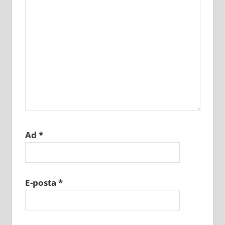
Ad
*
E-posta
*