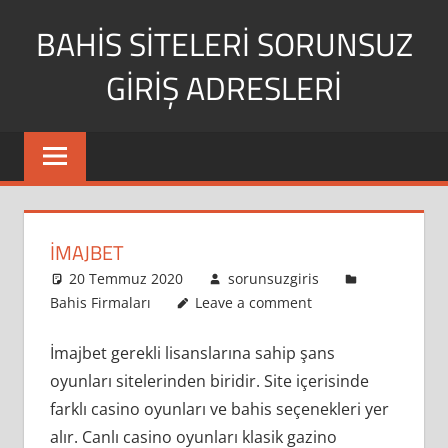
Skip
BAHIS SITELERI SORUNSUZ
to
content
GIRIŞ ADRESLERI
İMAJBET
20 Temmuz 2020
sorunsuzgiris
Bahis Firmaları
Leave a comment
İmajbet gerekli lisanslarına sahip şans
oyunları sitelerinden biridir. Site içerisinde
farklı casino oyunları ve bahis seçenekleri yer
alır. Canlı casino oyunları klasik gazino