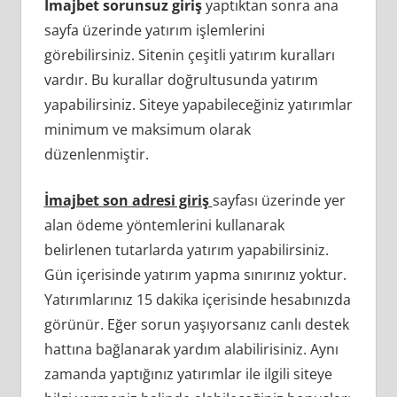
İmajbet sorunsuz giriş
yaptıktan sonra ana
sayfa üzerinde yatırım işlemlerini
görebilirsiniz. Sitenin çeşitli yatırım kuralları
vardır. Bu kurallar doğrultusunda yatırım
yapabilirsiniz. Siteye yapabileceğiniz yatırımlar
minimum ve maksimum olarak
düzenlenmiştir.
İmajbet son adresi giriş
sayfası üzerinde yer
alan ödeme yöntemlerini kullanarak
belirlenen tutarlarda yatırım yapabilirsiniz.
Gün içerisinde yatırım yapma sınırınız yoktur.
Yatırımlarınız 15 dakika içerisinde hesabınızda
görünür. Eğer sorun yaşıyorsanız canlı destek
hattına bağlanarak yardım alabilirisiniz. Aynı
zamanda yaptığınız yatırımlar ile ilgili siteye