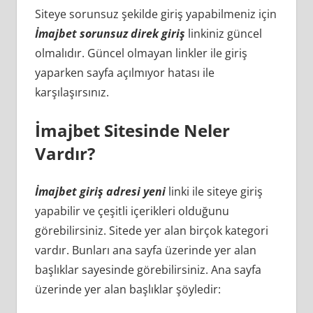
Siteye sorunsuz şekilde giriş yapabilmeniz için
İmajbet sorunsuz direk giriş
linkiniz güncel
olmalıdır. Güncel olmayan linkler ile giriş
yaparken sayfa açılmıyor hatası ile
karşılaşırsınız.
İmajbet Sitesinde Neler
Vardır?
İmajbet giriş adresi yeni
linki ile siteye giriş
yapabilir ve çeşitli içerikleri olduğunu
görebilirsiniz. Sitede yer alan birçok kategori
vardır. Bunları ana sayfa üzerinde yer alan
başlıklar sayesinde görebilirsiniz. Ana sayfa
üzerinde yer alan başlıklar şöyledir: