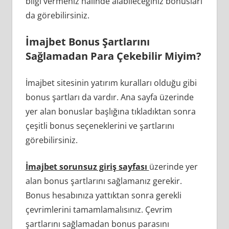
bilgi vermeniz halinde alabileceğiniz bonusları
da görebilirsiniz.
İmajbet Bonus Şartlarını
Sağlamadan Para Çekebilir Miyim?
İmajbet sitesinin yatırım kuralları olduğu gibi
bonus şartları da vardır. Ana sayfa üzerinde
yer alan bonuslar başlığına tıkladıktan sonra
çeşitli bonus seçeneklerini ve şartlarını
görebilirsiniz.
İmajbet sorunsuz giriş sayfası
üzerinde yer
alan bonus şartlarını sağlamanız gerekir.
Bonus hesabınıza yattıktan sonra gerekli
çevrimlerini tamamlamalısınız. Çevrim
şartlarını sağlamadan bonus parasını