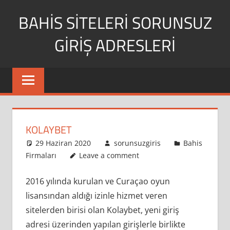
Skip
BAHIS SITELERI SORUNSUZ
to
content
GIRIŞ ADRESLERI
KOLAYBET
29 Haziran 2020
sorunsuzgiris
Bahis
Firmaları
Leave a comment
2016 yılında kurulan ve Curaçao oyun
lisansından aldığı izinle hizmet veren
sitelerden birisi olan Kolaybet, yeni giriş
adresi üzerinden yapılan girişlerle birlikte