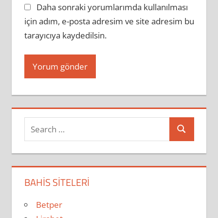
Daha sonraki yorumlarımda kullanılması
için adım, e-posta adresim ve site adresim bu
tarayıcıya kaydedilsin.
Search
Search
for:
BAHIS SITELERI
Betper