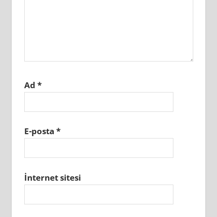
Ad
*
E-posta
*
İnternet sitesi