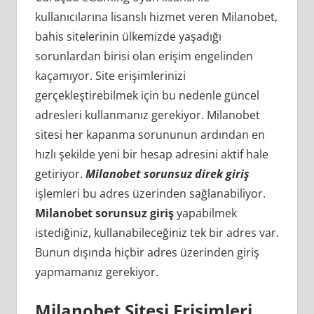
kullanıcılarına lisanslı hizmet veren Milanobet,
bahis sitelerinin ülkemizde yaşadığı
sorunlardan birisi olan erişim engelinden
kaçamıyor. Site erişimlerinizi
gerçekleştirebilmek için bu nedenle güncel
adresleri kullanmanız gerekiyor. Milanobet
sitesi her kapanma sorununun ardından en
hızlı şekilde yeni bir hesap adresini aktif hale
getiriyor.
Milanobet sorunsuz direk giriş
işlemleri bu adres üzerinden sağlanabiliyor.
Milanobet sorunsuz giriş
yapabilmek
istediğiniz, kullanabileceğiniz tek bir adres var.
Bunun dışında hiçbir adres üzerinden giriş
yapmamanız gerekiyor.
Milanobet Sitesi Erişimleri