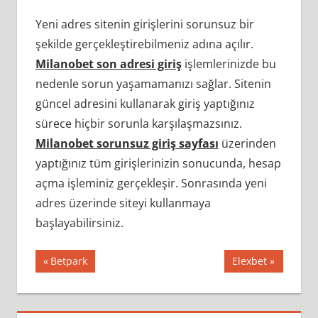
Yeni adres sitenin girişlerini sorunsuz bir
şekilde gerçekleştirebilmeniz adına açılır.
Milanobet son adresi giriş
işlemlerinizde bu
nedenle sorun yaşamamanızı sağlar. Sitenin
güncel adresini kullanarak giriş yaptığınız
sürece hiçbir sorunla karşılaşmazsınız.
Milanobet sorunsuz giriş sayfası
üzerinden
yaptığınız tüm girişlerinizin sonucunda, hesap
açma işleminiz gerçekleşir. Sonrasında yeni
adres üzerinde siteyi kullanmaya
başlayabilirsiniz.
Yazı
Previous
Next
Betpark
Elexbet
Post:
Post:
gezinmesi