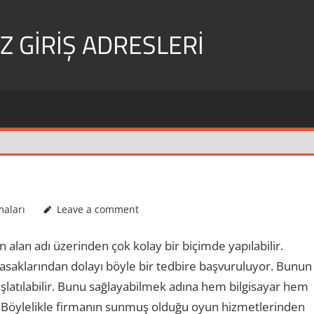
Z GIRIŞ ADRESLERI
maları
Leave a comment
n alan adı üzerinden çok kolay bir biçimde yapılabilir.
asaklarından dolayı böyle bir tedbire başvuruluyor. Bunun
şlatılabilir. Bunu sağlayabilmek adına hem bilgisayar hem
ir. Böylelikle firmanın sunmuş olduğu oyun hizmetlerinden