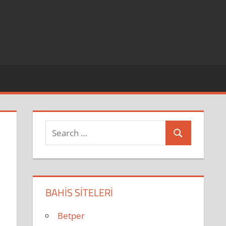
Search
Search
for:
BAHIS SITELERI
Betper