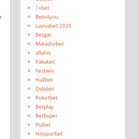
1xbet
Bets4you
m
Lavivabet 2025
Betgar
Matadorbet
zBahis
Yakabet
Festwin
Hullbet
Oslobet
Roketbet
Betplay
BetExper
Piabet
Ntvsporbet