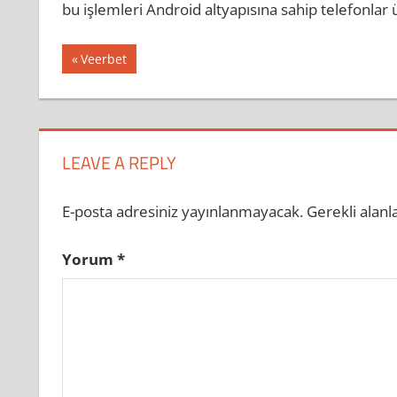
bu işlemleri Android altyapısına sahip telefonlar 
Yazı
Previous
Veerbet
Post:
gezinmesi
LEAVE A REPLY
E-posta adresiniz yayınlanmayacak.
Gerekli alanl
Yorum
*