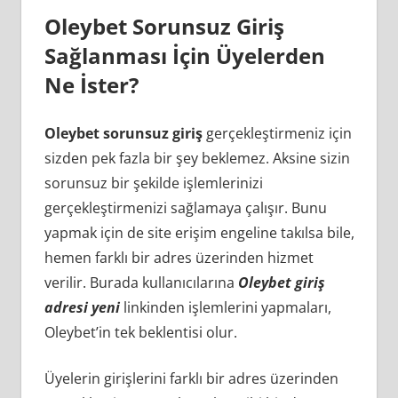
Oleybet Sorunsuz Giriş
Sağlanması İçin Üyelerden
Ne İster?
Oleybet sorunsuz giriş
gerçekleştirmeniz için
sizden pek fazla bir şey beklemez. Aksine sizin
sorunsuz bir şekilde işlemlerinizi
gerçekleştirmenizi sağlamaya çalışır. Bunu
yapmak için de site erişim engeline takılsa bile,
hemen farklı bir adres üzerinden hizmet
verilir. Burada kullanıcılarına
Oleybet giriş
adresi yeni
linkinden işlemlerini yapmaları,
Oleybet’in tek beklentisi olur.
Üyelerin girişlerini farklı bir adres üzerinden