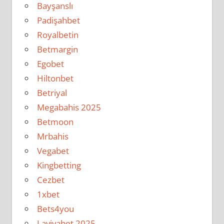
Bayşanslı
Padişahbet
Royalbetin
Betmargin
Egobet
Hiltonbet
Betriyal
Megabahis 2025
Betmoon
Mrbahis
Vegabet
Kingbetting
Cezbet
1xbet
Bets4you
Lavivabet 2025