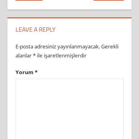
Post:
Post:
gezinmesi
LEAVE A REPLY
E-posta adresiniz yayınlanmayacak.
Gerekli
alanlar
*
ile işaretlenmişlerdir
Yorum
*