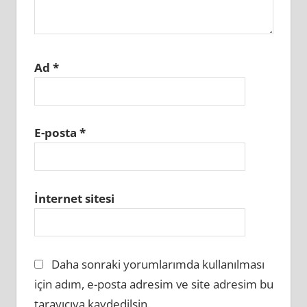
Ad
*
E-posta
*
İnternet sitesi
Daha sonraki yorumlarımda kullanılması
için adım, e-posta adresim ve site adresim bu
tarayıcıya kaydedilsin.