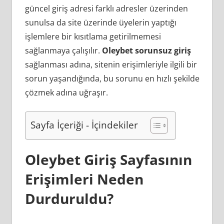
güncel giriş adresi farklı adresler üzerinden
sunulsa da site üzerinde üyelerin yaptığı
işlemlere bir kısıtlama getirilmemesi
sağlanmaya çalışılır.
Oleybet sorunsuz giriş
sağlanması adına, sitenin erişimleriyle ilgili bir
sorun yaşandığında, bu sorunu en hızlı şekilde
çözmek adına uğraşır.
Sayfa İçeriği - İçindekiler
Oleybet Giriş Sayfasının
Erişimleri Neden
Durduruldu?