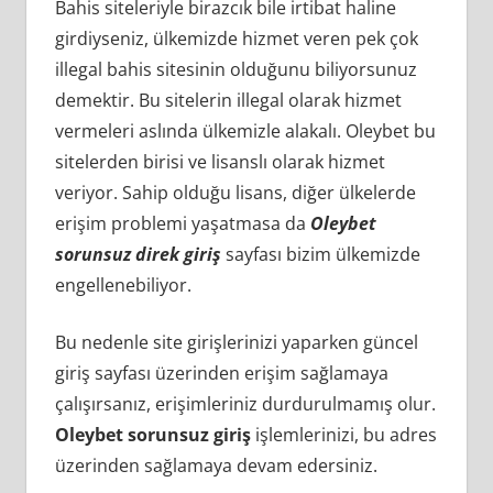
Bahis siteleriyle birazcık bile irtibat haline
girdiyseniz, ülkemizde hizmet veren pek çok
illegal bahis sitesinin olduğunu biliyorsunuz
demektir. Bu sitelerin illegal olarak hizmet
vermeleri aslında ülkemizle alakalı. Oleybet bu
sitelerden birisi ve lisanslı olarak hizmet
veriyor. Sahip olduğu lisans, diğer ülkelerde
erişim problemi yaşatmasa da
Oleybet
sorunsuz direk giriş
sayfası bizim ülkemizde
engellenebiliyor.
Bu nedenle site girişlerinizi yaparken güncel
giriş sayfası üzerinden erişim sağlamaya
çalışırsanız, erişimleriniz durdurulmamış olur.
Oleybet sorunsuz giriş
işlemlerinizi, bu adres
üzerinden sağlamaya devam edersiniz.