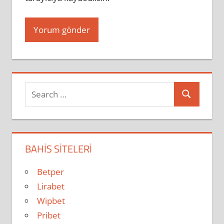
Search
Search
for:
BAHIS SITELERI
Betper
Lirabet
Wipbet
Pribet