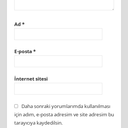
Ad
*
E-posta
*
İnternet sitesi
Daha sonraki yorumlarımda kullanılması
için adım, e-posta adresim ve site adresim bu
tarayıcıya kaydedilsin.