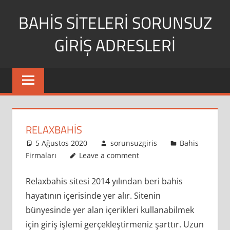
Skip
BAHIS SITELERI SORUNSUZ
to
content
GIRIŞ ADRESLERI
RELAXBAHIS
5 Ağustos 2020
sorunsuzgiris
Bahis
Firmaları
Leave a comment
Relaxbahis sitesi 2014 yılından beri bahis
hayatının içerisinde yer alır. Sitenin
bünyesinde yer alan içerikleri kullanabilmek
için giriş işlemi gerçekleştirmeniz şarttır. Uzun