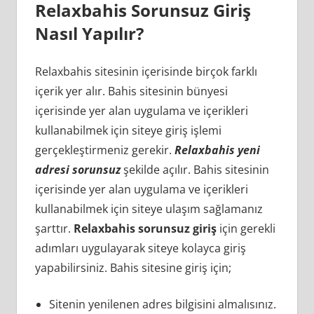
Relaxbahis Sorunsuz Giriş
Nasıl Yapılır?
Relaxbahis sitesinin içerisinde birçok farklı
içerik yer alır. Bahis sitesinin bünyesi
içerisinde yer alan uygulama ve içerikleri
kullanabilmek için siteye giriş işlemi
gerçekleştirmeniz gerekir.
Relaxbahis yeni
adresi sorunsuz
şekilde açılır. Bahis sitesinin
içerisinde yer alan uygulama ve içerikleri
kullanabilmek için siteye ulaşım sağlamanız
şarttır.
Relaxbahis sorunsuz giriş
için gerekli
adımları uygulayarak siteye kolayca giriş
yapabilirsiniz. Bahis sitesine giriş için;
Sitenin yenilenen adres bilgisini almalısınız.