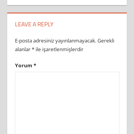
gezinmesi
LEAVE A REPLY
E-posta adresiniz yayınlanmayacak.
Gerekli
alanlar
*
ile işaretlenmişlerdir
Yorum
*