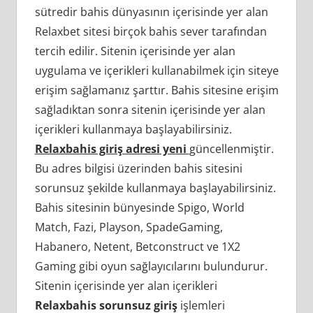
sütredir bahis dünyasının içerisinde yer alan
Relaxbet sitesi birçok bahis sever tarafından
tercih edilir. Sitenin içerisinde yer alan
uygulama ve içerikleri kullanabilmek için siteye
erişim sağlamanız şarttır. Bahis sitesine erişim
sağladıktan sonra sitenin içerisinde yer alan
içerikleri kullanmaya başlayabilirsiniz.
Relaxbahis giriş adresi yeni
güncellenmiştir.
Bu adres bilgisi üzerinden bahis sitesini
sorunsuz şekilde kullanmaya başlayabilirsiniz.
Bahis sitesinin bünyesinde Spigo, World
Match, Fazi, Playson, SpadeGaming,
Habanero, Netent, Betconstruct ve 1X2
Gaming gibi oyun sağlayıcılarını bulundurur.
Sitenin içerisinde yer alan içerikleri
Relaxbahis sorunsuz giriş
işlemleri