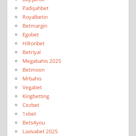
Padişahbet
Royalbetin
Betmargin
Egobet
Hiltonbet
Betriyal
Megabahis 2025
Betmoon
Mrbahis
Vegabet
Kingbetting
Cezbet
1xbet
Bets4you
Lavivabet 2025