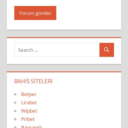
Search
Search
for:
BAHIS SITELERI
Betper
Lirabet
Wipbet
Pribet
Bayşanslı