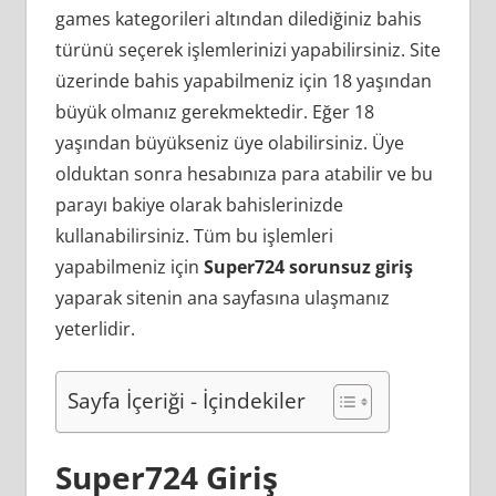
games kategorileri altından dilediğiniz bahis
türünü seçerek işlemlerinizi yapabilirsiniz. Site
üzerinde bahis yapabilmeniz için 18 yaşından
büyük olmanız gerekmektedir. Eğer 18
yaşından büyükseniz üye olabilirsiniz. Üye
olduktan sonra hesabınıza para atabilir ve bu
parayı bakiye olarak bahislerinizde
kullanabilirsiniz. Tüm bu işlemleri
yapabilmeniz için
Super724 sorunsuz giriş
yaparak sitenin ana sayfasına ulaşmanız
yeterlidir.
Sayfa İçeriği - İçindekiler
Super724 Giriş