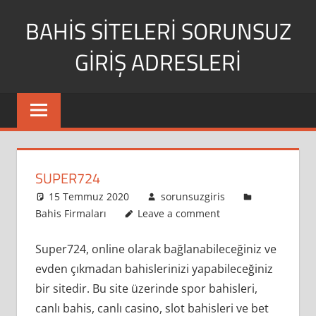
Skip
BAHIS SITELERI SORUNSUZ
to
content
GIRIŞ ADRESLERI
SUPER724
15 Temmuz 2020
sorunsuzgiris
Bahis Firmaları
Leave a comment
Super724, online olarak bağlanabileceğiniz ve
evden çıkmadan bahislerinizi yapabileceğiniz
bir sitedir. Bu site üzerinde spor bahisleri,
canlı bahis, canlı casino, slot bahisleri ve bet