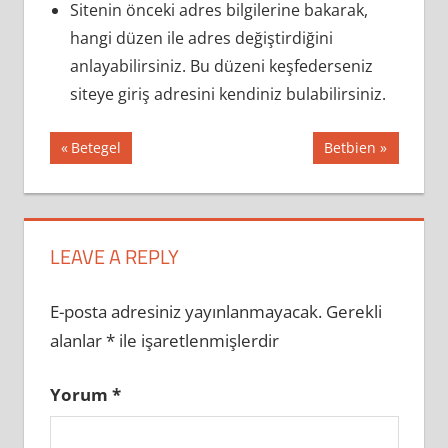
Sitenin önceki adres bilgilerine bakarak,
hangi düzen ile adres değiştirdiğini
anlayabilirsiniz. Bu düzeni keşfederseniz
siteye giriş adresini kendiniz bulabilirsiniz.
Yazı
Previous
Next
Betegel
Betbien
Post:
Post:
gezinmesi
LEAVE A REPLY
E-posta adresiniz yayınlanmayacak.
Gerekli
alanlar
*
ile işaretlenmişlerdir
Yorum
*