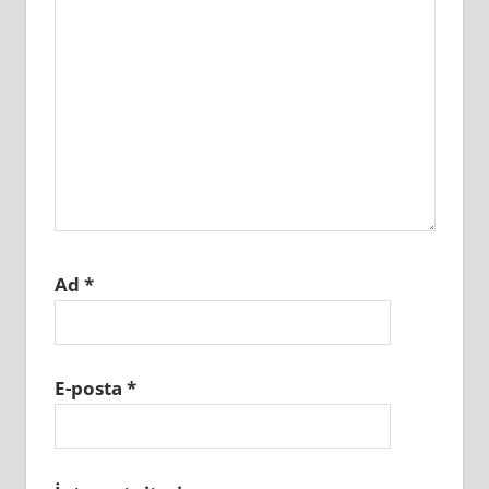
Ad
*
E-posta
*