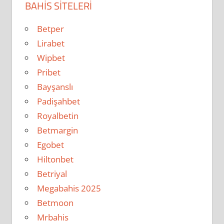
BAHIS SITELERI
Betper
Lirabet
Wipbet
Pribet
Bayşanslı
Padişahbet
Royalbetin
Betmargin
Egobet
Hiltonbet
Betriyal
Megabahis 2025
Betmoon
Mrbahis