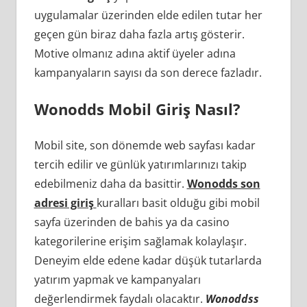
uygulamalar üzerinden elde edilen tutar her
geçen gün biraz daha fazla artış gösterir.
Motive olmanız adına aktif üyeler adına
kampanyaların sayısı da son derece fazladır.
Wonodds Mobil Giriş Nasıl?
Mobil site, son dönemde web sayfası kadar
tercih edilir ve günlük yatırımlarınızı takip
edebilmeniz daha da basittir.
Wonodds son
adresi giriş
kuralları basit olduğu gibi mobil
sayfa üzerinden de bahis ya da casino
kategorilerine erişim sağlamak kolaylaşır.
Deneyim elde edene kadar düşük tutarlarda
yatırım yapmak ve kampanyaları
değerlendirmek faydalı olacaktır.
Wonoddss