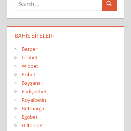
Search
Search
for:
BAHIS SITELERI
Betper
Lirabet
Wipbet
Pribet
Bayşanslı
Padişahbet
Royalbetin
Betmargin
Egobet
Hiltonbet