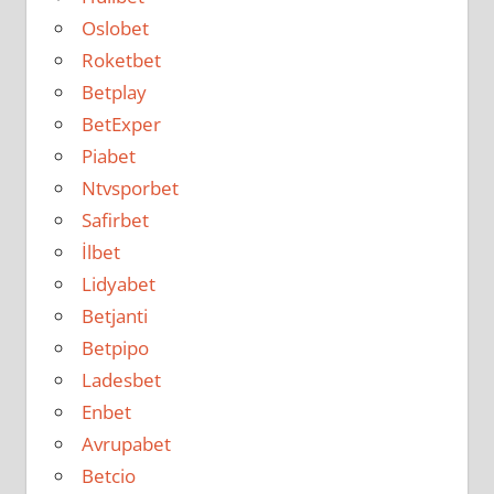
Oslobet
Roketbet
Betplay
BetExper
Piabet
Ntvsporbet
Safirbet
İlbet
Lidyabet
Betjanti
Betpipo
Ladesbet
Enbet
Avrupabet
Betcio