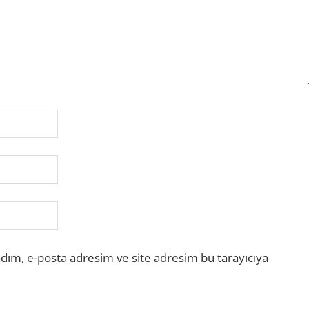
dım, e-posta adresim ve site adresim bu tarayıcıya