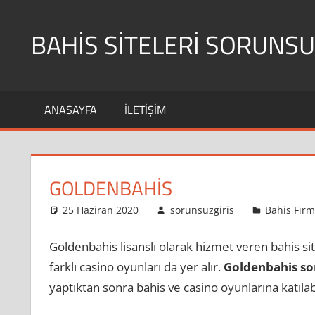
Skip
to
BAHIS SITELERI SORUNSU
content
ANASAYFA
İLETIŞIM
GOLDENBAHIS
25 Haziran 2020
sorunsuzgiris
Bahis Firm
Goldenbahis lisanslı olarak hizmet veren bahis sitel
farklı casino oyunları da yer alır.
Goldenbahis so
yaptıktan sonra bahis ve casino oyunlarına katılabi