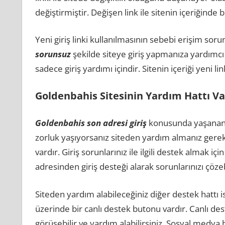
değiştirmiştir. Değişen link ile sitenin içeriğinde b
Yeni giriş linki kullanılmasının sebebi erişim sor
sorunsuz
şekilde siteye giriş yapmanıza yardımcı 
sadece giriş yardımı içindir. Sitenin içeriği yeni li
Goldenbahis Sitesinin Yardım Hattı Va
Goldenbahis son adresi giriş
konusunda yaşanan 
zorluk yaşıyorsanız siteden yardım almanız gerekir
vardır. Giriş sorunlarınız ile ilgili destek almak iç
adresinden giriş desteği alarak sorunlarınızı çözebi
Siteden yardım alabileceğiniz diğer destek hattı is
üzerinde bir canlı destek butonu vardır. Canlı des
görüşebilir ve yardım alabilirsiniz. Sosyal medya