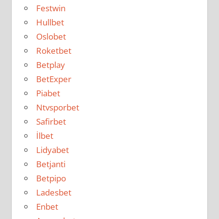
Festwin
Hullbet
Oslobet
Roketbet
Betplay
BetExper
Piabet
Ntvsporbet
Safirbet
İlbet
Lidyabet
Betjanti
Betpipo
Ladesbet
Enbet