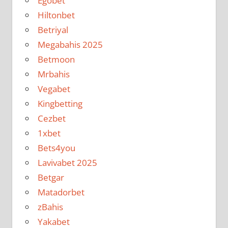
Egobet
Hiltonbet
Betriyal
Megabahis 2025
Betmoon
Mrbahis
Vegabet
Kingbetting
Cezbet
1xbet
Bets4you
Lavivabet 2025
Betgar
Matadorbet
zBahis
Yakabet