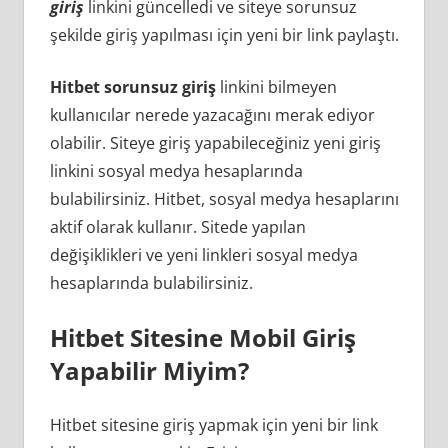
giriş
linkini güncelledi ve siteye sorunsuz
şekilde giriş yapılması için yeni bir link paylaştı.
Hitbet sorunsuz giriş
linkini bilmeyen
kullanıcılar nerede yazacağını merak ediyor
olabilir. Siteye giriş yapabileceğiniz yeni giriş
linkini sosyal medya hesaplarında
bulabilirsiniz. Hitbet, sosyal medya hesaplarını
aktif olarak kullanır. Sitede yapılan
değişiklikleri ve yeni linkleri sosyal medya
hesaplarında bulabilirsiniz.
Hitbet Sitesine Mobil Giriş
Yapabilir Miyim?
Hitbet sitesine giriş yapmak için yeni bir link