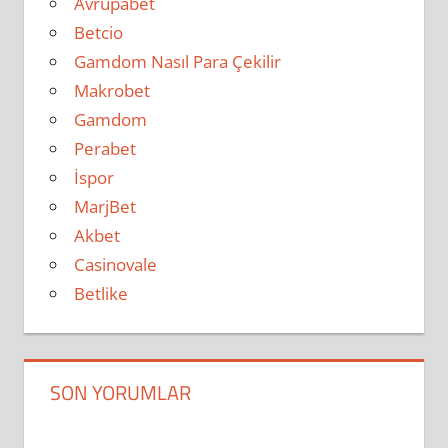
Avrupabet
Betcio
Gamdom Nasıl Para Çekilir
Makrobet
Gamdom
Perabet
İspor
MarjBet
Akbet
Casinovale
Betlike
SON YORUMLAR